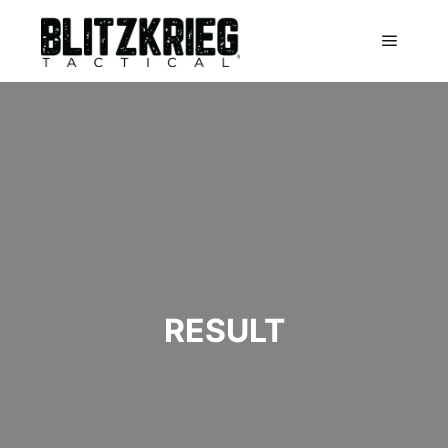
Main m
RESULT